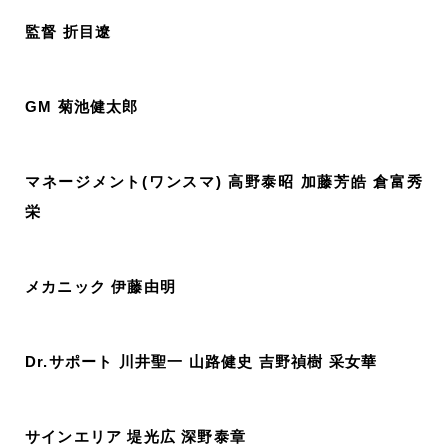
監督 折目遼
GM 菊池健太郎
マネージメント(ワンスマ) 高野泰昭 加藤芳皓 倉富秀
栄
メカニック 伊藤由明
Dr.サポート 川井聖一 山路健史 吉野禎樹 采女華
サインエリア 堤光広 深野泰章