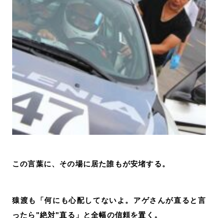
この言葉に、その場に居た誰もが安堵する。
猿渡も「何にも心配してないよ。アゲさんが直ると言
ったら"絶対"直る」と全幅の信頼を置く。