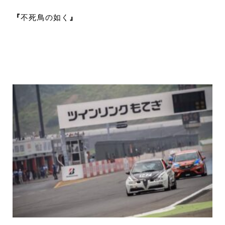
『
不死鳥の如く
』