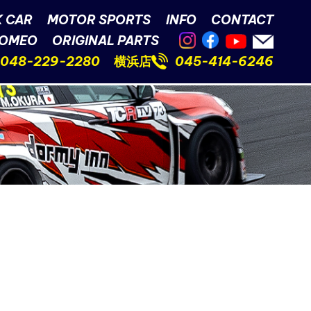
 CAR
MOTOR SPORTS
INFO
CONTACT
ROMEO
ORIGINAL PARTS
048-229-2280
横浜店
045-414-6246