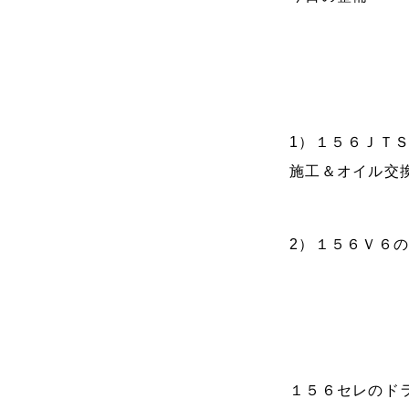
1）１５６ＪＴ
施工＆オイル交
2）１５６Ｖ６
１５６セレのド