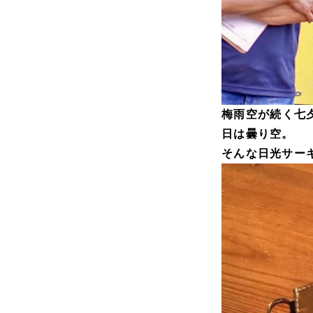
梅雨空が続く七
日は曇り空。
そんな日光サーキ