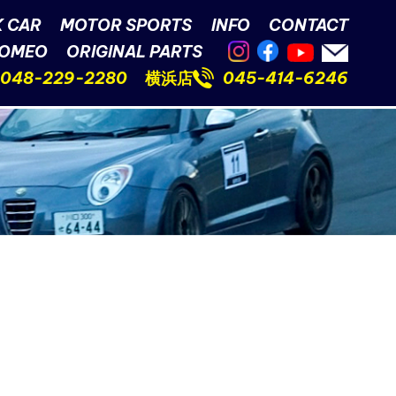
 CAR
MOTOR SPORTS
INFO
CONTACT
ROMEO
ORIGINAL PARTS
048-229-2280
横浜店
045-414-6246